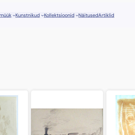
 müük
Kunstnikud
Kollektsioonid
Näitused
Artiklid