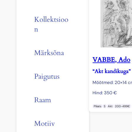
Kollektsioo
n
Märksõna
VABBE, Ado
“Akt kandikuga”
Paigutus
Mõõtmed: 20×14 
Hind:
350
€
Raam
Pliiats
S
Akt
200-499€
Motiiv