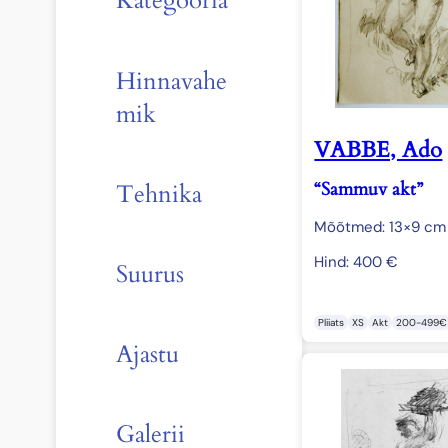
Kategooria
Hinnavahe
mik
VABBE, Ado
“Sammuv akt”
Tehnika
Mõõtmed: 13×9 cm
Hind:
400
€
Suurus
Pliiats
XS
Akt
200-499€
Ajastu
Galerii