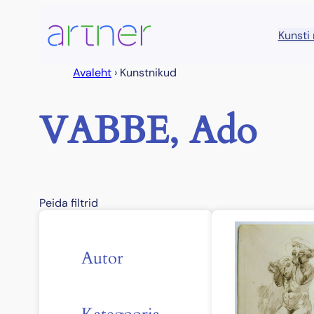
Liigu
sisu
Kunsti
juurde
Avaleht
›
Kunstnikud
VABBE, Ado
Peida filtrid
Autor