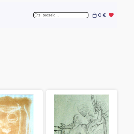
Otsing
0 €