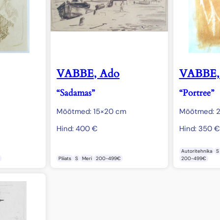
VABBE, Ado
VABBE,
“Sadamas”
“Portree”
Mõõtmed: 15×20 cm
Mõõtmed: 2
Hind:
400
€
Hind:
350
€
Autoritehnika
S
Pliiats
S
Meri
200-499€
200-499€