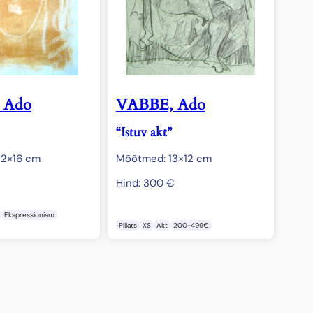
 Ado
VABBE, Ado
“Istuv akt”
2×16 cm
Mõõtmed: 13×12 cm
Hind:
300
€
Ekspressionism
Pliiats
XS
Akt
200-499€