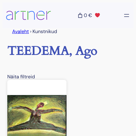
Liigu
sisu
0 €
juurde
Avaleht
›
Kunstnikud
TEEDEMA, Ago
Näita filtreid