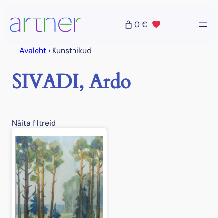
Liigu
sisu
0 €
juurde
Avaleht
›
Kunstnikud
SIVADI, Ardo
Näita filtreid