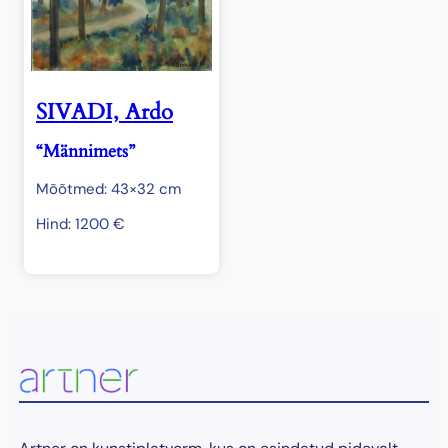
SIVADI, Ardo
“Männimets”
Mõõtmed: 43×32 cm
Hind:
1200
€