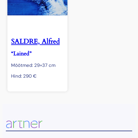
SALDRE, Alfred
“Lained”
Mõõtmed: 29×37 cm
Hind:
290
€