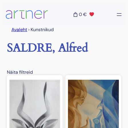
Liigu
sisu
0 €
juurde
Avaleht
›
Kunstnikud
SALDRE, Alfred
Näita filtreid