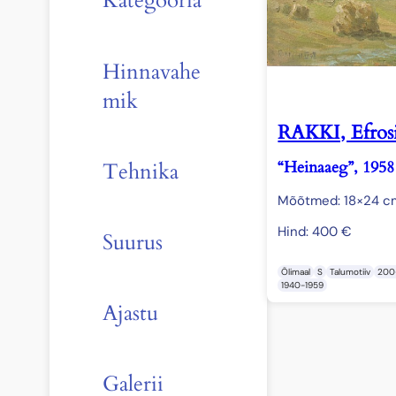
Kategooria
Hinnavahe
mik
RAKKI, Efro
“Heinaaeg”, 1958
Tehnika
Mõõtmed: 18×24 c
Hind:
400
€
Suurus
Õlimaal
S
Talumotiiv
200
1940-1959
Ajastu
Galerii