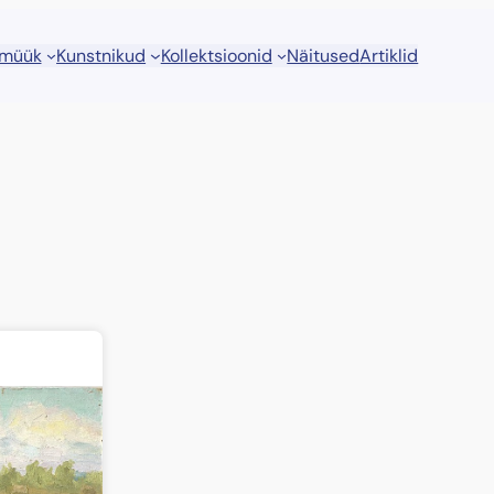
 müük
Kunstnikud
Kollektsioonid
Näitused
Artiklid