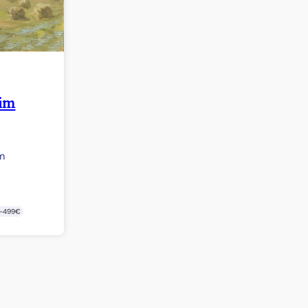
sim
m
-499€