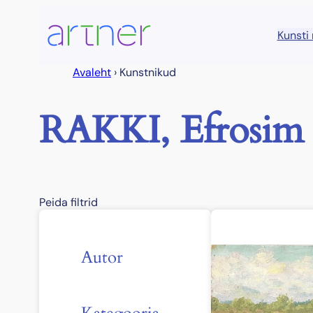
Liigu
sisu
Kunsti
juurde
Avaleht
›
Kunstnikud
RAKKI, Efrosim
Peida filtrid
Autor