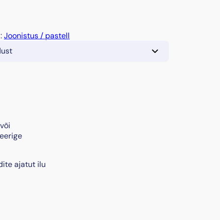
a:
Joonistus / pastell
dust
või
teerige
te ajatut ilu