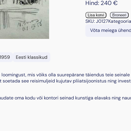
Hind:
240
€
"
Lisa korvi
Broneeri
V
SKU:
J0127
Kategoori
i
Võta meiega ühen
l
n
o
s
1959
Eesti klassikud
"
,
1
 loomingust, mis võiks olla suurepärane täiendus teie seinale 
9
soetada see reisimuljeid kujutav pliiatsijoonistus ning inves
5
8
k
date oma kodu või kontori seinad kunstiga elavaks ning naudi
o
g
u
s