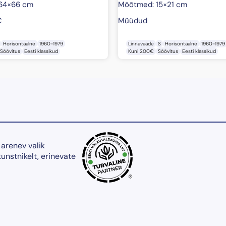
64×66 cm
Mõõtmed: 15×21 cm
€
Müüdud
Horisontaalne
1960-1979
Linnavaade
S
Horisontaalne
1960-1979
Söövitus
Eesti klassikud
Kuni 200€
Söövitus
Eesti klassikud
 arenev valik
kunstnikelt, erinevate
®