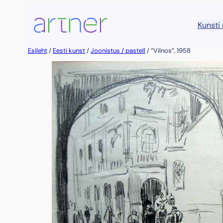
Liigu
sisu
Kunsti
juurde
Esileht
/
Eesti kunst
/
Joonistus / pastell
/ “Vilnos”, 1958