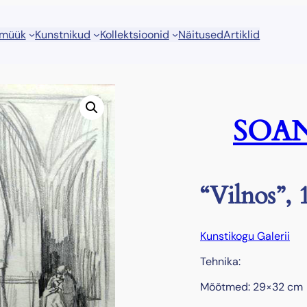
 müük
Kunstnikud
Kollektsioonid
Näitused
Artiklid
SOAN
“Vilnos”, 
Kunstikogu Galerii
Tehnika:
Mõõtmed: 29×32 cm