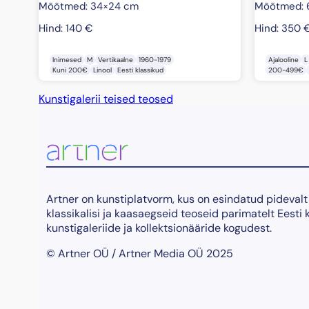
Mõõtmed: 34×24 cm
Mõõtmed: 
Hind:
140
€
Hind:
350
Inimesed
M
Vertikaalne
1960-1979
Ajalooline
L
Kuni 200€
Linool
Eesti klassikud
200-499€
Kunstigalerii teised teosed
Artner on kunstiplatvorm, kus on esindatud pidevalt
klassikalisi ja kaasaegseid teoseid parimatelt Eesti 
kunstigaleriide ja kollektsionääride kogudest.
© Artner OÜ / Artner Media OÜ 2025