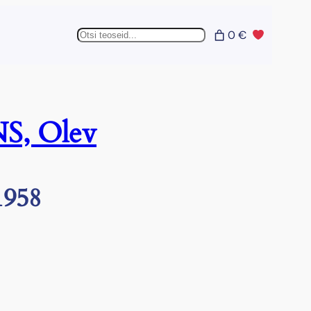
Otsing
0 €
S, Olev
1958