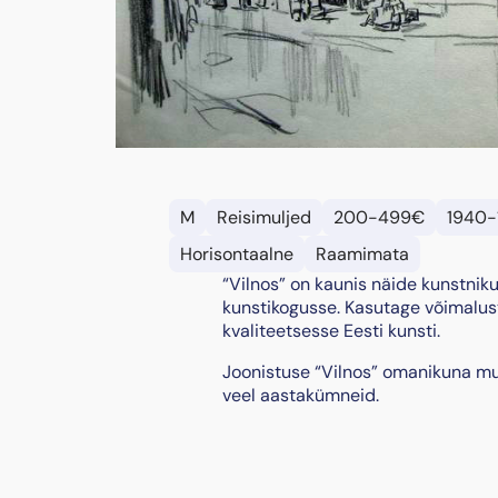
M
Reisimuljed
200-499€
1940-
Horisontaalne
Raamimata
“Vilnos” on kaunis näide kunstniku
kunstikogusse. Kasutage võimalust 
kvaliteetsesse Eesti kunsti.
Joonistuse “Vilnos” omanikuna muu
veel aastakümneid.