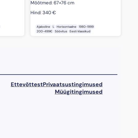
Mõõtmed: 67×76 cm
Hind:
340
€
Ajalooline
L
Horisontaalne
1980-1999
200-499€
Söövitus
Eesti klassikud
Ettevõttest
Privaatsustingimused
Müügitingimused