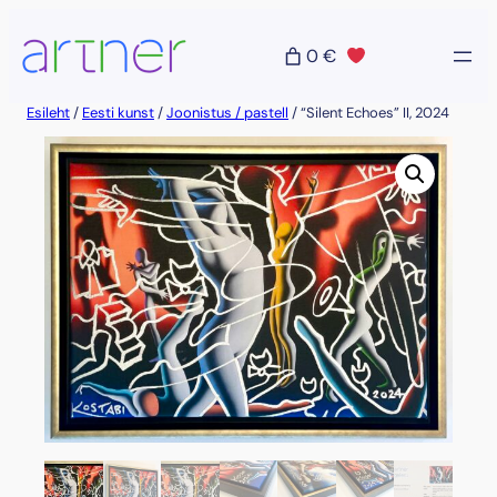
Liigu
sisu
0 €
juurde
Esileht
/
Eesti kunst
/
Joonistus / pastell
/ “Silent Echoes” II, 2024