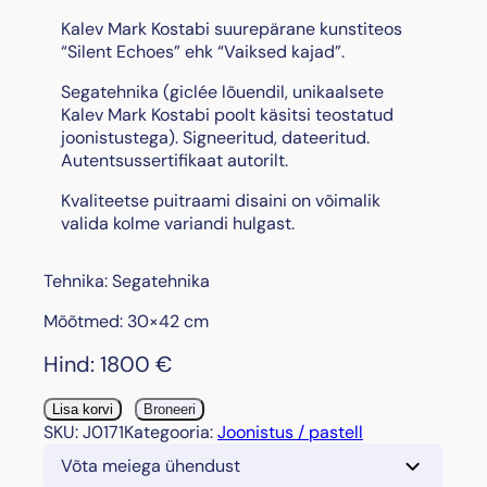
Kalev Mark Kostabi suurepärane kunstiteos
“Silent Echoes” ehk “Vaiksed kajad”.
Segatehnika (giclée lõuendil, unikaalsete
Kalev Mark Kostabi poolt käsitsi teostatud
joonistustega). Signeeritud, dateeritud.
Autentsussertifikaat autorilt.
Kvaliteetse puitraami disaini on võimalik
valida kolme variandi hulgast.
Tehnika: Segatehnika
Mõõtmed: 30×42 cm
Hind:
1800
€
"
Lisa korvi
Broneeri
S
SKU:
J0171
Kategooria:
Joonistus / pastell
i
Võta meiega ühendust
l