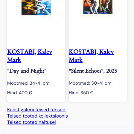
KOSTABI, Kalev
KOSTABI, Kalev
Mark
Mark
"Day and Night"
"Silent Echoes", 2025
Mõõtmed: 34×41 cm
Mõõtmed: 30×41 cm
Hind:
400
€
Hind:
350
€
Kunstigalerii teised teosed
Teised tooted kollektsioonis
Teised tooted näitusel