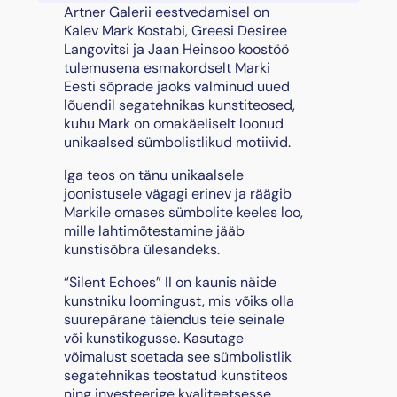
e
Artner Galerii eestvedamisel on
n
Kalev Mark Kostabi, Greesi Desiree
t
Langovitsi ja Jaan Heinsoo koostöö
E
tulemusena esmakordselt Marki
c
Eesti sõprade jaoks valminud uued
h
lõuendil segatehnikas kunstiteosed,
o
kuhu Mark on omakäeliselt loonud
e
unikaalsed sümbolistlikud motiivid.
s
Iga teos on tänu unikaalsele
"
joonistusele vägagi erinev ja räägib
I
Markile omases sümbolite keeles loo,
I
mille lahtimõtestamine jääb
,
kunstisõbra ülesandeks.
2
0
“Silent Echoes” II on kaunis näide
2
kunstniku loomingust, mis võiks olla
4
suurepärane täiendus teie seinale
k
või kunstikogusse. Kasutage
o
võimalust soetada see sümbolistlik
g
segatehnikas teostatud kunstiteos
u
ning investeerige kvaliteetsesse