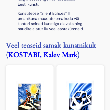
s
Eesti kunsti.
Kunstiteose “Silent Echoes” II
omanikuna muudate oma kodu või
kontori seinad kunstiga elavaks ning
naudite ajatut ilu veel aastakümneid.
Veel teoseid samalt kunstnikult
(
KOSTABI, Kalev Mark
)