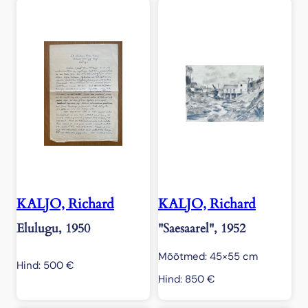
4
k
o
g
u
s
KALJO, Richard
KALJO, Richard
Elulugu, 1950
"Saesaarel", 1952
Mõõtmed: 45×55 cm
Hind:
500
€
Hind:
850
€