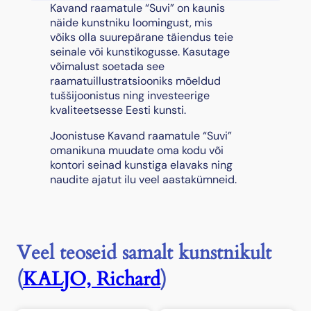
n
Kavand raamatule “Suvi” on kaunis
d
näide kunstniku loomingust, mis
r
võiks olla suurepärane täiendus teie
a
seinale või kunstikogusse. Kasutage
a
võimalust soetada see
m
raamatuillustratsiooniks mõeldud
a
tuššijoonistus ning investeerige
t
kvaliteetsesse Eesti kunsti.
u
Joonistuse Kavand raamatule “Suvi”
l
omanikuna muudate oma kodu või
e
kontori seinad kunstiga elavaks ning
"
naudite ajatut ilu veel aastakümneid.
S
u
v
i
"
Veel teoseid samalt kunstnikult
,
1
(
KALJO, Richard
)
9
5