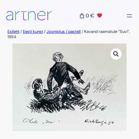
Liigu
sisu
0 €
juurde
Esileht
/
Eesti kunst
/
Joonistus / pastell
/ Kavand raamatule “Suvi”,
1954