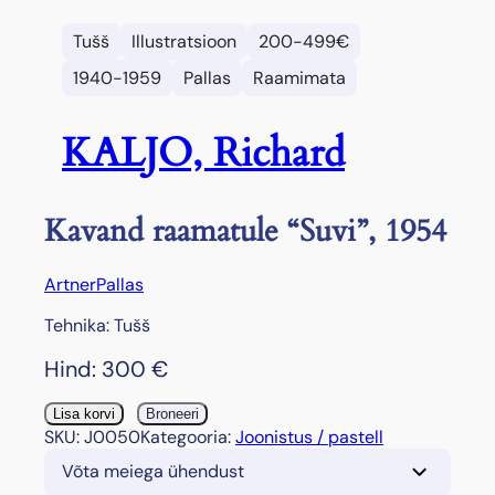
Tušš
Illustratsioon
200-499€
1940-1959
Pallas
Raamimata
KALJO, Richard
Kavand raamatule “Suvi”, 1954
Artner
Pallas
Tehnika: Tušš
Hind:
300
€
K
Lisa korvi
Broneeri
a
SKU:
J0050
Kategooria:
Joonistus / pastell
v
Võta meiega ühendust
a