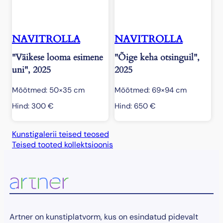
NAVITROLLA
NAVITROLLA
"Väikese looma esimene
"Õige keha otsinguil",
uni", 2025
2025
Mõõtmed: 50×35 cm
Mõõtmed: 69×94 cm
Hind:
300
€
Hind:
650
€
Kunstigalerii teised teosed
Teised tooted kollektsioonis
Artner on kunstiplatvorm, kus on esindatud pidevalt