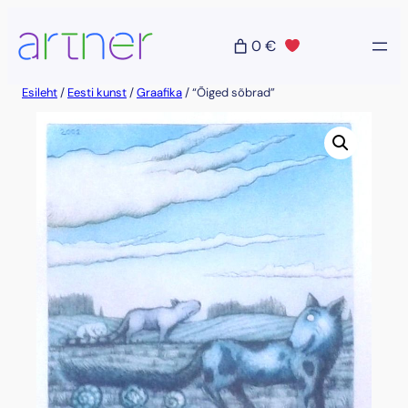
Liigu
sisu
0 €
juurde
Esileht
/
Eesti kunst
/
Graafika
/ “Õiged sõbrad”