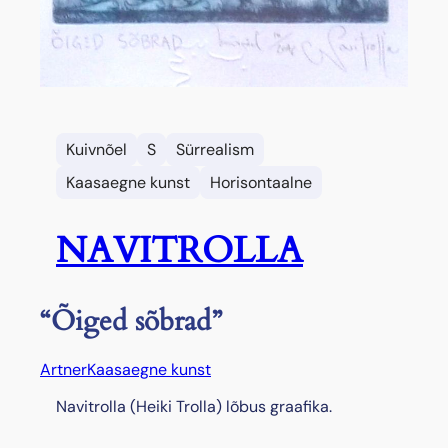
Kuivnõel
S
Sürrealism
Kaasaegne kunst
Horisontaalne
NAVITROLLA
“Õiged sõbrad”
Artner
Kaasaegne kunst
Navitrolla (Heiki Trolla) lõbus graafika.