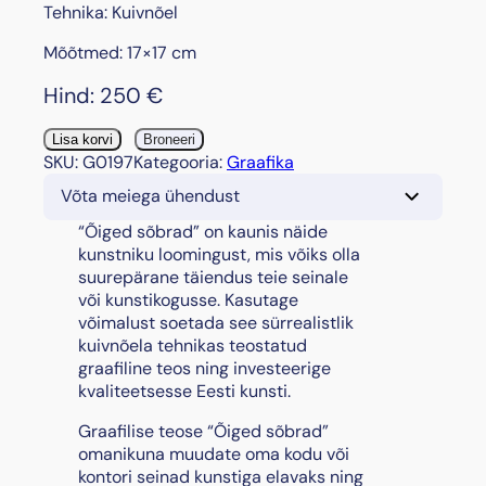
Tehnika: Kuivnõel
Mõõtmed: 17×17 cm
Hind:
250
€
"
Lisa korvi
Broneeri
Õ
SKU:
G0197
Kategooria:
Graafika
i
Võta meiega ühendust
g
e
“Õiged sõbrad” on kaunis näide
d
kunstniku loomingust, mis võiks olla
s
suurepärane täiendus teie seinale
õ
või kunstikogusse. Kasutage
b
võimalust soetada see sürrealistlik
r
kuivnõela tehnikas teostatud
a
graafiline teos ning investeerige
d
kvaliteetsesse Eesti kunsti.
"
Graafilise teose “Õiged sõbrad”
k
omanikuna muudate oma kodu või
o
kontori seinad kunstiga elavaks ning
g