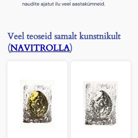
naudite ajatut ilu veel aastakümneid.
u
s
Veel teoseid samalt kunstnikult
(
NAVITROLLA
)