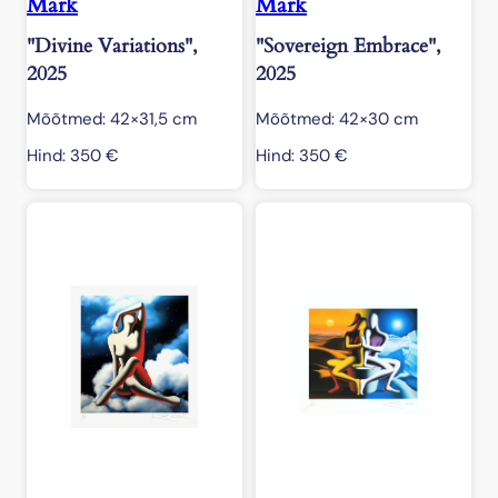
Mark
Mark
"Divine Variations",
"Sovereign Embrace",
2025
2025
Mõõtmed: 42×31,5 cm
Mõõtmed: 42×30 cm
Hind:
350
€
Hind:
350
€