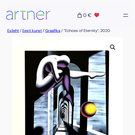
Liigu
sisu
0 €
juurde
Esileht
/
Eesti kunst
/
Graafika
/ “Echoes of Eternity”, 2020