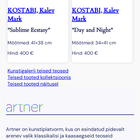
KOSTABI, Kalev
KOSTABI, Kalev
Mark
Mark
"Sublime Ecstasy"
"Day and Night"
Mõõtmed: 41×38 cm
Mõõtmed: 34×41 cm
Hind:
400
€
Hind:
400
€
Kunstigalerii teised teosed
Teised tooted kollektsioonis
Teised tooted näitusel
Artner on kunstiplatvorm, kus on esindatud pidevalt
arenev valik klassikalisi ja kaasaegseid teoseid