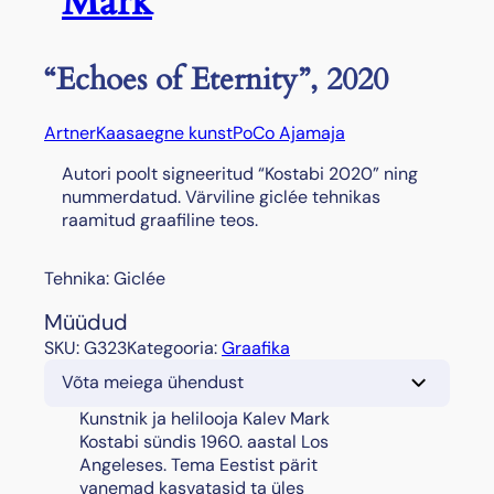
Mark
“Echoes of Eternity”, 2020
Artner
Kaasaegne kunst
PoCo Ajamaja
Autori poolt signeeritud “Kostabi 2020” ning
nummerdatud. Värviline giclée tehnikas
raamitud graafiline teos.
Tehnika: Giclée
Müüdud
SKU:
G323
Kategooria:
Graafika
Võta meiega ühendust
Kunstnik ja helilooja Kalev Mark
Kostabi sündis 1960. aastal Los
Angeleses. Tema Eestist pärit
vanemad kasvatasid ta üles