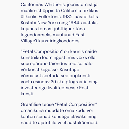
Californias Whittieris, joonistamist ja
maalimist õppis ta California riiklikus
ülikoolis Fullertonis. 1982. aastal kolis
Kostabi New Yorki ning 1984. aastaks
kujunes temast juhtfiguur täna
legendaarseks muutunud East
Village’i kunstiringkondades.
“Fetal Composition” on kaunis näide
kunstniku loomingust, mis võiks olla
suurepärane täiendus teie seinale
või kunstikogusse. Kasutage
võimalust soetada see popkunsti
voolu esindav 3d skulptograafia ning
investeerige kvaliteetsesse Eesti
kunsti.
Graafilise teose “Fetal Composition”
omanikuna muudate oma kodu või
kontori seinad kunstiga elavaks ning
naudite ajatut ilu veel aastakümneid.