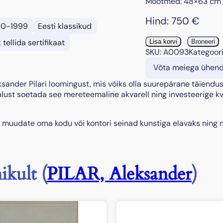
Mõõtmed: 48×63 cm
Hind:
750
€
80-1999
Eesti klassikud
"
 tellida sertifikaat
Lisa korvi
Broneeri
E
SKU:
A0093
Kategoor
e
Võta meiega ühen
s
t
ksander Pilari loomingust, mis võiks olla suurepärane täiendus
i
lust soetada see mereteemaline akvarell ning investeerige k
r
a
a muudate oma kodu või kontori seinad kunstiga elavaks ning n
n
n
i
k
"
ikult (
PILAR, Aleksander
)
,
1
9
8
2