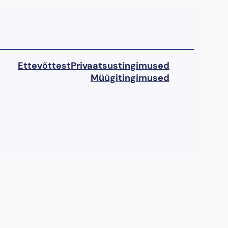
Ettevõttest
Privaatsustingimused
Müügitingimused