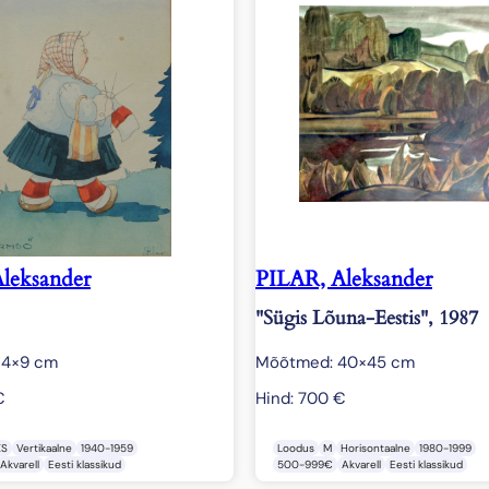
k
o
g
u
s
leksander
PILAR, Aleksander
"Sügis Lõuna-Eestis", 1987
14×9 cm
Mõõtmed: 40×45 cm
€
Hind:
700
€
XS
Vertikaalne
1940-1959
Loodus
M
Horisontaalne
1980-1999
Akvarell
Eesti klassikud
500-999€
Akvarell
Eesti klassikud