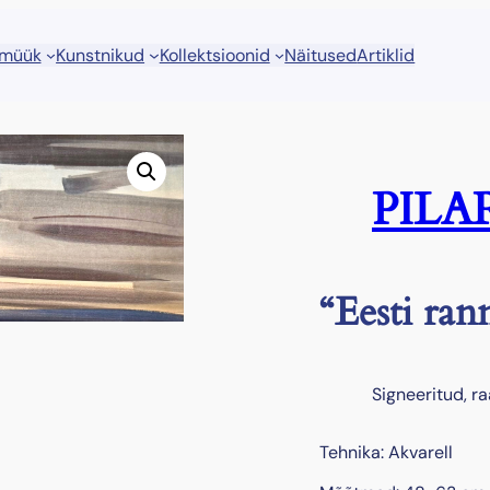
 müük
Kunstnikud
Kollektsioonid
Näitused
Artiklid
PILAR
“Eesti ran
Signeeritud, r
Tehnika: Akvarell