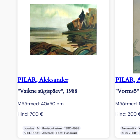
PILAR, Aleksander
PILAR, A
"Vaikne sügispäev", 1988
"Vormsö"
Mõõtmed: 40×50 cm
Mõõtmed: 
Hind:
700
€
Hind:
200
Loodus
M
Horisontaalne
1980-1999
Talumotiiv
500-999€
Akvarell
Eesti klassikud
Kuni 200€