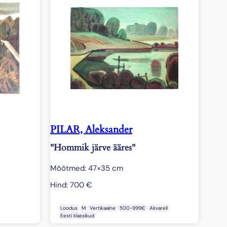
PILAR, Aleksander
"Hommik järve ääres"
Mõõtmed: 47×35 cm
Hind:
700
€
Loodus
M
Vertikaalne
500-999€
Akvarell
Eesti klassikud