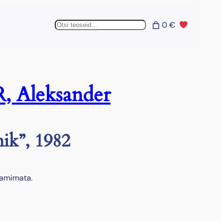
Otsing
0 €
, Aleksander
nik”, 1982
aamimata.