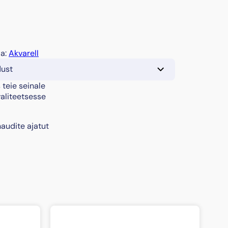
ia:
Akvarell
dust
 teie seinale
valiteetsesse
audite ajatut