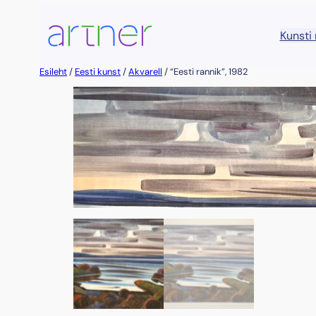
Liigu
sisu
Kunsti
juurde
Esileht
/
Eesti kunst
/
Akvarell
/ “Eesti rannik”, 1982