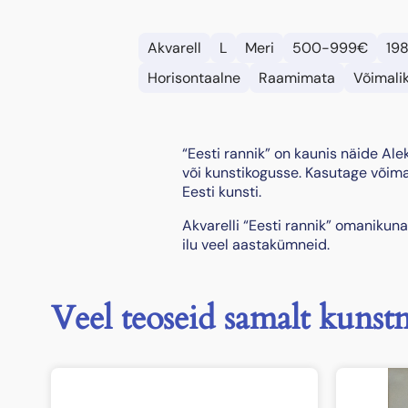
Akvarell
L
Meri
500-999€
19
Horisontaalne
Raamimata
Võimalik
“Eesti rannik” on kaunis näide Ale
või kunstikogusse. Kasutage võima
Eesti kunsti.
Akvarelli “Eesti rannik” omanikun
ilu veel aastakümneid.
Veel teoseid samalt kunstn