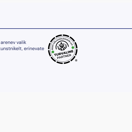
 arenev valik
kunstnikelt, erinevate
®