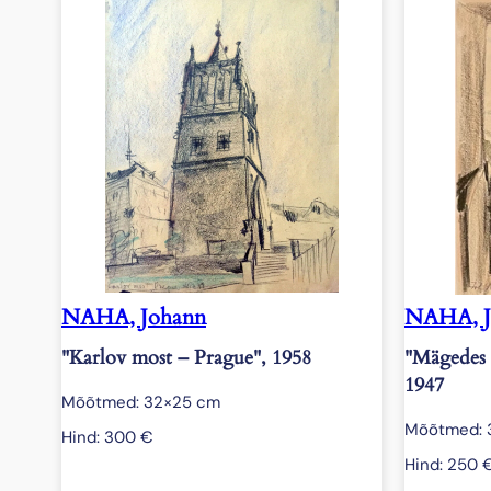
NAHA, Johann
NAHA, J
"Karlov most – Prague", 1958
"Mägedes 
1947
Mõõtmed: 32×25 cm
Mõõtmed: 
Hind:
300
€
Hind:
250