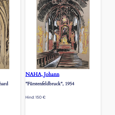
NAHA, Johann
nhard
"Fürstenfeldbruck", 1954
Hind:
150
€