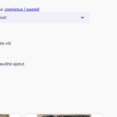
ia:
Joonistus / pastell
dust
le või
audite ajatut