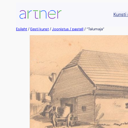
Liigu
sisu
Kunsti
juurde
Esileht
/
Eesti kunst
/
Joonistus / pastell
/ “Talumaja”