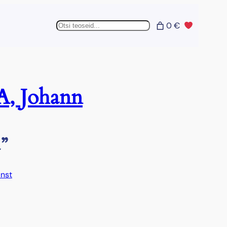
Otsing
0 €
, Johann
”
unst