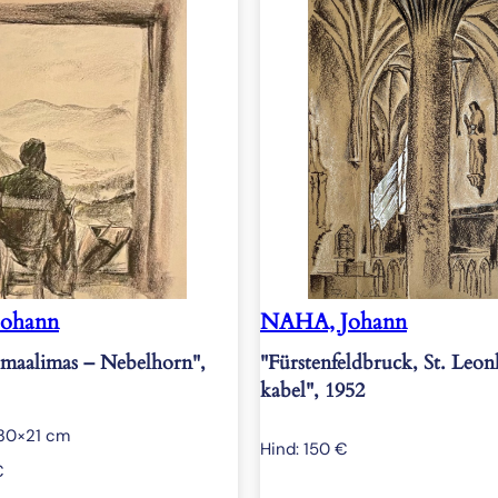
ohann
NAHA, Johann
maalimas – Nebelhorn",
"Fürstenfeldbruck, St. Leo
kabel", 1952
30×21 cm
Hind:
150
€
€