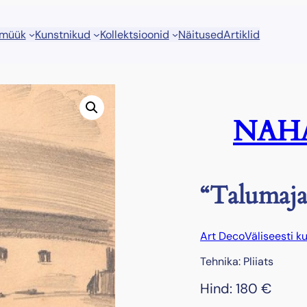
 müük
Kunstnikud
Kollektsioonid
Näitused
Artiklid
NAHA
“Talumaja
Art Deco
Väliseesti k
Tehnika: Pliiats
Hind:
180
€