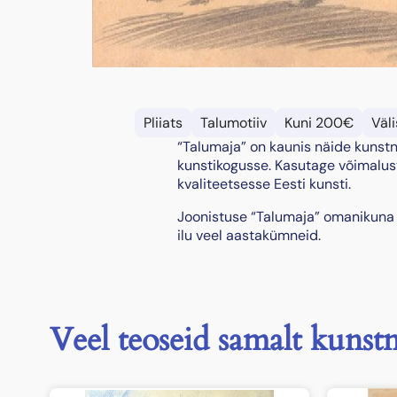
Pliiats
Talumotiiv
Kuni 200€
Väli
“Talumaja” on kaunis näide kunstn
kunstikogusse. Kasutage võimalust
kvaliteetsesse Eesti kunsti.
Joonistuse “Talumaja” omanikuna 
ilu veel aastakümneid.
Veel teoseid samalt kunstn