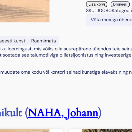
"
Lisa korvi
Broneeri
T
SKU:
J0080
Kategoor
a
Võta meiega ühen
l
u
m
a
seesti kunst
Raamimata
j
iku loomingust, mis võiks olla suurepärane täiendus teie seina
a
 soetada see talumotiiviga pliiatsijoonistus ning investeerige
"
k
o
muudate oma kodu või kontori seinad kunstiga elavaks ning n
g
u
s
ikult (
NAHA, Johann
)